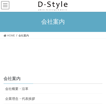
コ
ナ
ン
ビ
テ
ゲ
ン
ー
会社案内
ツ
シ
に
ョ
移
ン
HOME
会社案内
動
に
移
動
会社案内
会社概要・沿革
企業理念・代表挨拶