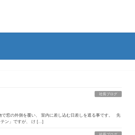
社長ブログ
物で窓の外側を覆い、 室内に差し込む日差しを遮る事です。 先
ン」ですが、 け […]
社長ブログ