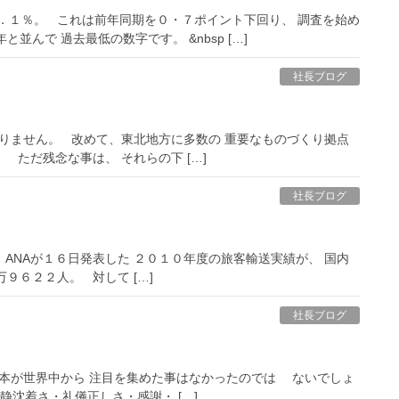
１．１％。 これは前年同期を０・７ポイント下回り、 調査を始め
んで 過去最低の数字です。 &nbsp […]
社長ブログ
戻りません。 改めて、東北地方に多数の 重要なものづくり拠点
 ただ残念な事は、 それらの下 […]
社長ブログ
。 ANAが１６日発表した ２０１０年度の旅客輸送実績が、 国内
９６２２人。 対して […]
社長ブログ
日本が世界中から 注目を集めた事はなかったのでは ないでしょ
沈着さ・礼儀正しさ・感謝・ […]