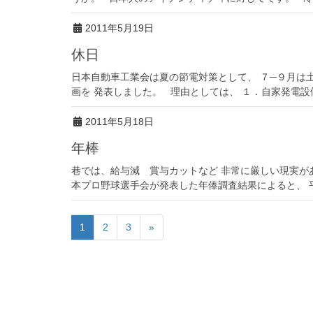
2011年5月19日
休日
日本自動車工業会は夏の節電対策として、 ７─９月は
画を 発表しました。 理由としては、 １．自家発電設
2011年5月18日
年棒
巷では、給与減 賞与カットなど 非常に厳しい現実が
本プロ野球選手会が発表した年俸調査結果によると、 平
1
2
3
»