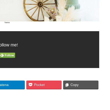
hanna
ollow me!
atena
Pocket
Copy